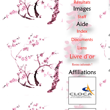
1
L
d
C
s
E
c
Restez informés !
A
d
O