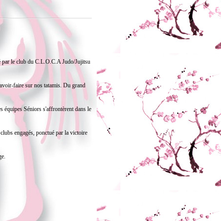
 par le club du C.L.O.C.A Judo/Jujitsu
avoir-faire sur nos tatamis. Du grand
s équipes Séniors s'affrontèrent dans le
lubs engagés, ponctué par la victoire
ge.