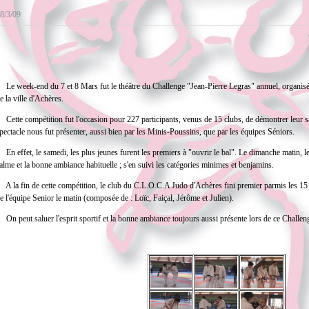
8/3/09
e week-end du 7 et 8 Mars fut le théâtre du Challenge "Jean-Pierre Legras" annuel, organisé
e la ville d'Achères.
ette compétition fut l'occasion pour 227 participants, venus de 15 clubs, de démontrer leur s
pectacle nous fut présenter, aussi bien par les Minis-Poussins, que par les équipes Séniors.
n effet, le samedi, les plus jeunes furent les premiers à "ouvrir le bal". Le dimanche matin, le
alme et la bonne ambiance habituelle ; s'en suivi les catégories minimes et benjamins.
 la fin de cette compétition, le club du C.L.O.C.A Judo d'Achères fini premier parmis les 15 c
e l'équipe Senior le matin (composée de : Loïc, Faiçal, Jérôme et Julien).
n peut saluer l'esprit sportif et la bonne ambiance toujours aussi présente lors de ce Challen