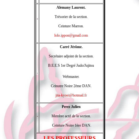
Alemany Laurent.
Trésorier de la section.
Ceinture Marron.
lolo.ippon@gmail.com
Carré Jérôme.
Secrétaire adjoint de la section.
B.E.E.S 1er Degré Judo/Jujitsu
Webmaster.
Ceinutre Noire 2ème DAN.
jita-kyoei@hotmail.fr
Perez Julien
Membre actif de la section.
Ceinture Noire 1ère DAN.
LES PROFESSEURS