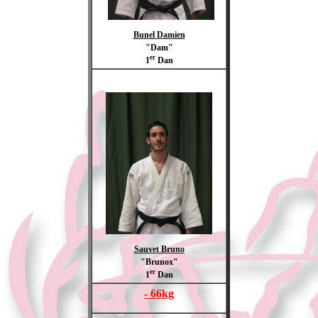
Bunel Damien
"Dam"
er
1
Dan
Sauvet Bruno
"Brunox"
er
1
Dan
- 66kg