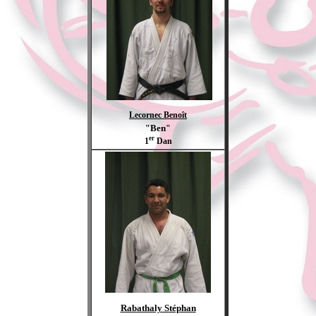
Lecornec Benoît
Ben
"
"
er
1
Dan
Rabathaly Stéphan