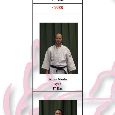
2
Dan
- 90kg
Pierron Nicolas
"Nyko"
er
1
Dan