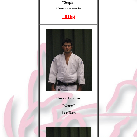
"Steph"
Ceinture verte
- 81kg
Carré Jérôme
"Gero"
1er Dan