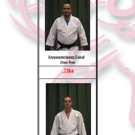
Aqqaoumejnoun Faiçal
2ème Dan
- 73kg