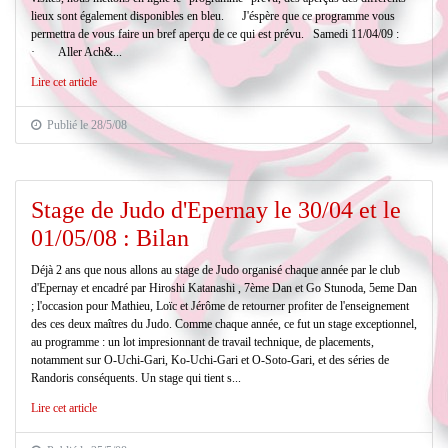
lieux sont également disponibles en bleu. J'éspère que ce programme vous
permettra de vous faire un bref aperçu de ce qui est prévu. Samedi 11/04/09 :
· Aller Ach&...
Lire cet article
Publié le 28/5/08
Stage de Judo d'Epernay le 30/04 et le
01/05/08 : Bilan
Déjà 2 ans que nous allons au stage de Judo organisé chaque année par le club
d'Epernay et encadré par Hiroshi Katanashi , 7ème Dan et Go Stunoda, 5eme Dan
; l'occasion pour Mathieu, Loïc et Jérôme de retourner profiter de l'enseignement
des ces deux maîtres du Judo. Comme chaque année, ce fut un stage exceptionnel,
au programme : un lot impresionnant de travail technique, de placements,
notamment sur O-Uchi-Gari, Ko-Uchi-Gari et O-Soto-Gari, et des séries de
Randoris conséquents. Un stage qui tient s...
Lire cet article