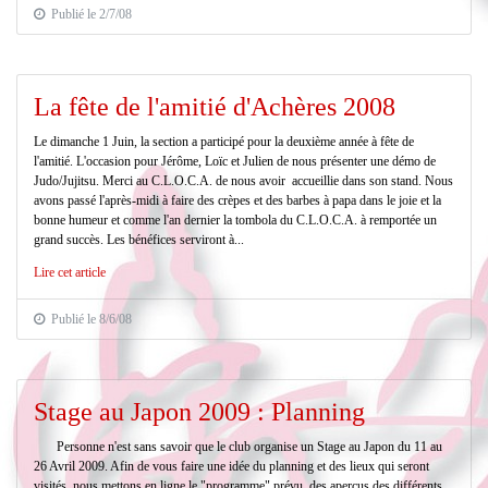
Publié le 2/7/08
La fête de l'amitié d'Achères 2008
Le dimanche 1 Juin, la section a participé pour la deuxième année à fête de
l'amitié. L'occasion pour Jérôme, Loïc et Julien de nous présenter une démo de
Judo/Jujitsu. Merci au C.L.O.C.A. de nous avoir accueillie dans son stand. Nous
avons passé l'après-midi à faire des crèpes et des barbes à papa dans le joie et la
bonne humeur et comme l'an dernier la tombola du C.L.O.C.A. à remportée un
grand succès. Les bénéfices serviront à...
Lire cet article
Publié le 8/6/08
Stage au Japon 2009 : Planning
Personne n'est sans savoir que le club organise un Stage au Japon du 11 au
26 Avril 2009. Afin de vous faire une idée du planning et des lieux qui seront
visités, nous mettons en ligne le "programme" prévu, des aperçus des différents