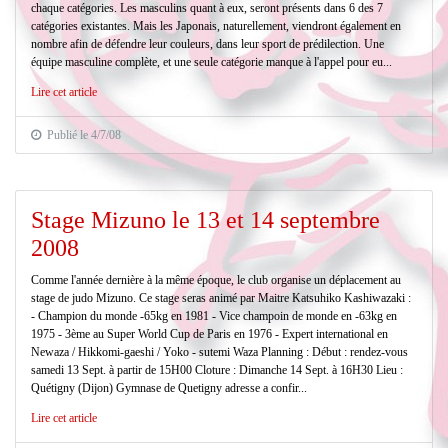
chaque catégories. Les masculins quant à eux, seront présents dans 6 des 7
catégories existantes. Mais les Japonais, naturellement, viendront également en
nombre afin de défendre leur couleurs, dans leur sport de prédilection. Une
équipe masculine complète, et une seule catégorie manque à l'appel pour eu...
Lire cet article
Publié le 4/7/08
Stage Mizuno le 13 et 14 septembre
2008
Comme l'année dernière à la même époque, le club organise un déplacement au
stage de judo Mizuno. Ce stage seras animé par Maitre Katsuhiko Kashiwazaki :
- Champion du monde -65kg en 1981 - Vice champoin de monde en -63kg en
1975 - 3ème au Super World Cup de Paris en 1976 - Expert international en
Newaza / Hikkomi-gaeshi / Yoko - sutemi Waza Planning : Début : rendez-vous
samedi 13 Sept. à partir de 15H00 Cloture : Dimanche 14 Sept. à 16H30 Lieu :
Quétigny (Dijon) Gymnase de Quetigny adresse a confir...
Lire cet article